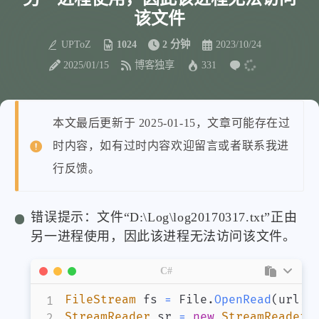
该文件
UPToZ
1024
2 分钟
2023/10/24
2025/01/15
博客独享
331
本文最后更新于 2025-01-15，文章可能存在过
时内容，如有过时内容欢迎留言或者联系我进
行反馈。
错误提示：文件“D:\Log\log20170317.txt”正由
另一进程使用，因此该进程无法访问该文件。
C#
FileStream
 fs 
=
 File
.
OpenRead
(
url
)
;
StreamReader
 sr 
=
new
StreamReader
(