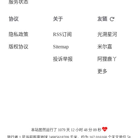
服务状态
协议
关于
友链
隐私政策
RSS订阅
光溯星河
版权协议
Sitemap
米尔嘉
投诉举报
阿狸鹿丫
更多
本站居然运行了 1079 天
12 小时 48 分 09 秒
旅行者 1 号当前距离地球 24985618709 千米，约为 167.016168 个天文单位 🚀