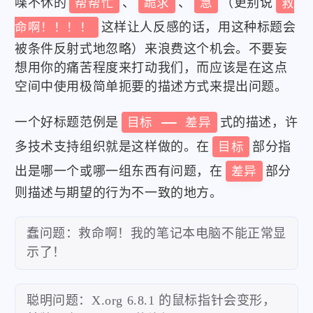
喋不休的
帮帮忙
、
跪求
、
急
（更别说
救
命啊！！！！
这样让人反感的话，用这种标题会
被条件反射式地忽略）来浪费这个机会。不要妄
想用你的痛苦程度来打动我们，而应该是在这点
空间中使用极简单扼要的描述方式来提出问题。
一个好标题范例是
目标 —— 差异
式的描述，许
多技术支持组织就是这样做的。在
目标
部分指
出是哪一个或哪一组东西有问题，在
差异
部分
则描述与期望的行为不一致的地方。
蠢问题：救命啊！我的笔记本电脑不能正常显
示了！
聪明问题：X.org 6.8.1 的鼠标指针会变形，